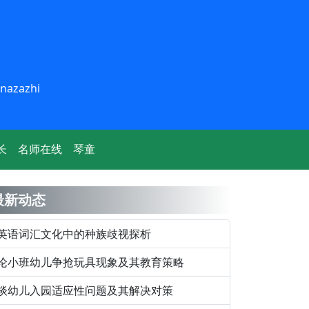
inazazhi
长
名师在线
琴童
最新动态
英语词汇文化中的种族歧视探析
论小班幼儿争抢玩具现象及其教育策略
谈幼儿入园适应性问题及其解决对策