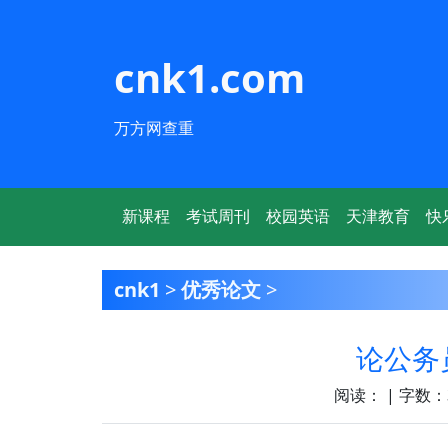
cnk1.com
万方网查重
新课程
考试周刊
校园英语
天津教育
快
cnk1
>
优秀论文
>
论公务
阅读：
| 字数：3