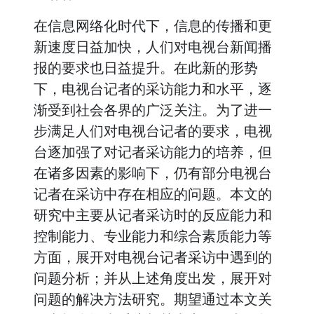
在信息网络化时代下，信息的传播和更
新速度日益加快，人们对电视台新闻播
报的要求也日益提升。在此新的形势
下，电视台记者的采访能力和水平，逐
渐受到社会各界的广泛关注。为了进一
步满足人们对电视台记者的要求，电视
台逐加强了对记者采访能力的培养，但
在诸多因素的影响下，仍有部分电视台
记者在采访中存在相应的问题。本文的
研究中主要从记者采访时的反应能力和
控制能力、专业能力和综合素质能力等
方面，展开对电视台记者采访中遇到的
问题分析；并从上述角度出发，展开对
问题的解决方法研究。期望通过本文关