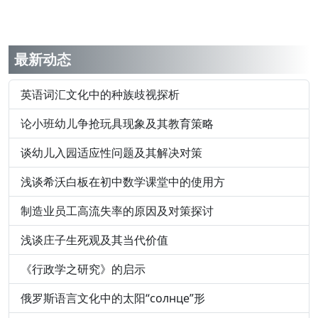
最新动态
英语词汇文化中的种族歧视探析
论小班幼儿争抢玩具现象及其教育策略
谈幼儿入园适应性问题及其解决对策
浅谈希沃白板在初中数学课堂中的使用方
制造业员工高流失率的原因及对策探讨
浅谈庄子生死观及其当代价值
《行政学之研究》的启示
俄罗斯语言文化中的太阳“солнце”形