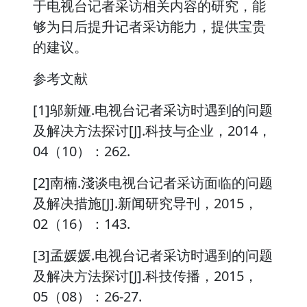
于电视台记者采访相关内容的研究，能
够为日后提升记者采访能力，提供宝贵
的建议。
参考文献
[1]邬新娅.电视台记者采访时遇到的问题
及解决方法探讨[J].科技与企业，2014，
04（10）：262.
[2]南楠.淺谈电视台记者采访面临的问题
及解决措施[J].新闻研究导刊，2015，
02（16）：143.
[3]孟媛媛.电视台记者采访时遇到的问题
及解决方法探讨[J].科技传播，2015，
05（08）：26-27.