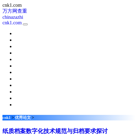
cnk1.com
万方网查重
chinazazhi
cnk1.com
新课程
考试周刊
校园英语
天津教育
快乐阅读
小学科学
体育视野
中国新通信
现代职业教育
家长
名师在线
琴童
cnk1
>
优秀论文
>
纸质档案数字化技术规范与归档要求探讨