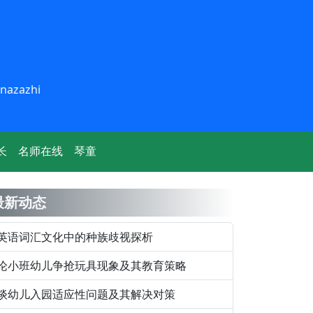
inazazhi
长
名师在线
琴童
最新动态
英语词汇文化中的种族歧视探析
论小班幼儿争抢玩具现象及其教育策略
谈幼儿入园适应性问题及其解决对策