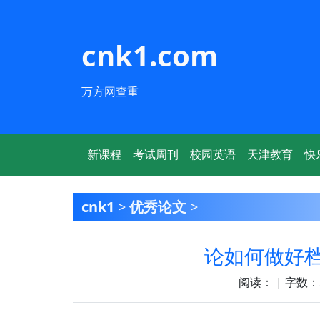
cnk1.com
万方网查重
新课程
考试周刊
校园英语
天津教育
快
cnk1
>
优秀论文
>
论如何做好
阅读：
| 字数：2