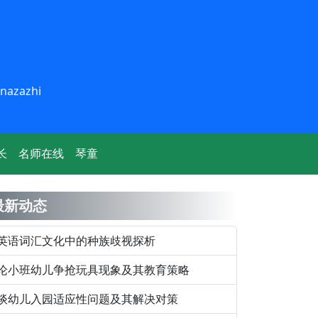
inazazhi
长
名师在线
琴童
最新动态
英语词汇文化中的种族歧视探析
论小班幼儿争抢玩具现象及其教育策略
谈幼儿入园适应性问题及其解决对策