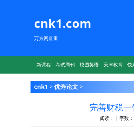
cnk1.com
万方网查重
新课程
考试周刊
校园英语
天津教育
快
cnk1
>
优秀论文
>
完善财税一
阅读：
| 字数：2