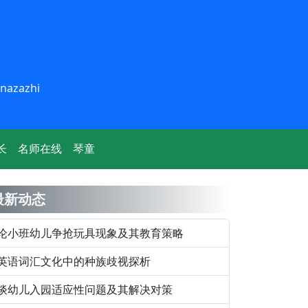
inazazhi
长
名师在线
琴童
最新动态
论小班幼儿争抢玩具现象及其教育策略
英语词汇文化中的种族歧视探析
谈幼儿入园适应性问题及其解决对策