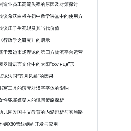
制造业员工高流失率的原因及对策探讨
浅谈希沃白板在初中数学课堂中的使用方
浅谈庄子生死观及其当代价值
《行政学之研究》的启示
基于双边市场理论的第四方物流平台运营
俄罗斯语言文化中的太阳“солнце”形
试论法国“五月风暴”的因果
书写工具的演变对汉字字体的影响
女性犯罪嫌疑人的讯问策略探析
幼儿园爱国主义教育的内涵辨析与实施路
本钢X80管线钢的开发与应用