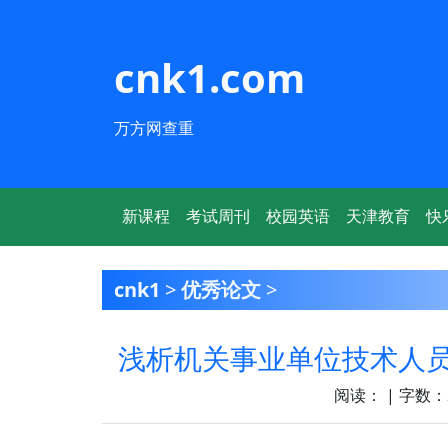
cnk1.com
万方网查重
新课程
考试周刊
校园英语
天津教育
快
cnk1
>
优秀论文
>
浅析机关事业单位技术人
阅读：
| 字数：2