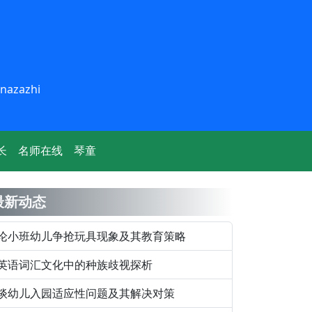
inazazhi
长
名师在线
琴童
最新动态
论小班幼儿争抢玩具现象及其教育策略
英语词汇文化中的种族歧视探析
谈幼儿入园适应性问题及其解决对策