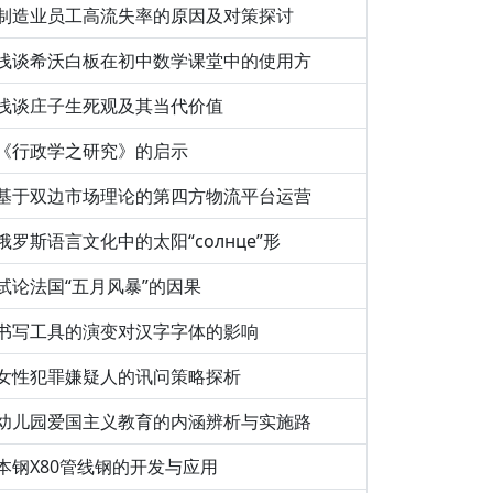
制造业员工高流失率的原因及对策探讨
浅谈希沃白板在初中数学课堂中的使用方
浅谈庄子生死观及其当代价值
《行政学之研究》的启示
基于双边市场理论的第四方物流平台运营
俄罗斯语言文化中的太阳“солнце”形
试论法国“五月风暴”的因果
书写工具的演变对汉字字体的影响
女性犯罪嫌疑人的讯问策略探析
幼儿园爱国主义教育的内涵辨析与实施路
本钢X80管线钢的开发与应用