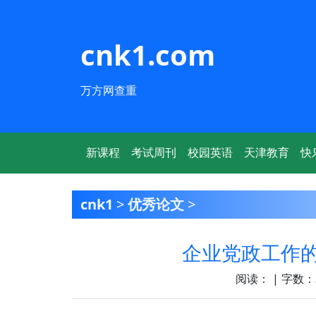
cnk1.com
万方网查重
新课程
考试周刊
校园英语
天津教育
快
cnk1
>
优秀论文
>
企业党政工作
阅读：
| 字数：3