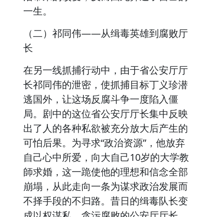
一生。
（二）祁同伟——从缉毒英雄到腐败厅
长
在另一线抓捕行动中，由于省公安厅厅
长祁同伟的泄密，使抓捕目标丁义珍潜
逃国外，让这场反腐斗争一度陷入僵
局。剧中的这位省公安厅厅长集中反映
出了人的各种私欲被充分放大后产生的
可怕后果。为寻求“政治资源”，他放弃
自己心中所爱，向大自己10岁的大学教
師求婚，这一跪使他的理想和信念全部
崩塌，从此走向一条为谋求政治发展而
不择手段的不归路。昔日的缉毒队长变
成以权谋私、贪污腐败的公安厅厅长，