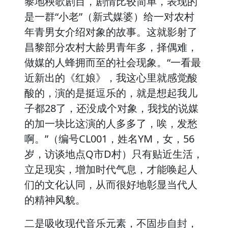
黎地秧歌剧目，剧情比较简单，表现的
是一群“小老”（新式媒婆）给一对农村
年青男女介绍对象的故事。这就影射了
昌黎部分农村大龄男青年多，择偶难，
做媒的人蜂拥而至的社会现象。“一看最
近新出的《红娘》，我这心里就感觉酸
酸的，演的是挺逗乐的，就是想起我儿
子都28了，还没成个对象，我找的说媒
的加一块比这演的人多多了，唉，发愁
啊。”（编号CL001，姓名YM，女，56
岁，访谈地点Q市D村）只有贴近生活，
立足现实，增加时代气息，才能唤起人
们的文化认同，从而很好地彰显当代人
的精神风貌。
二是吸收现代音乐元素，不固步自封，