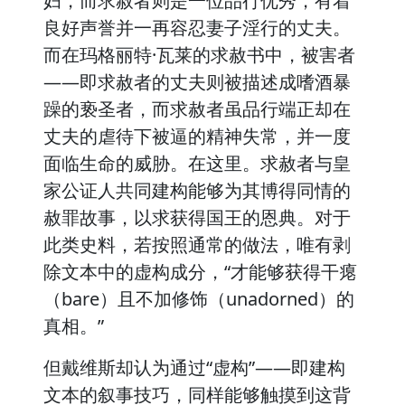
妇，而求赦者则是一位品行优秀，有着
良好声誉并一再容忍妻子淫行的丈夫。
而在玛格丽特·瓦莱的求赦书中，被害者
——即求赦者的丈夫则被描述成嗜酒暴
躁的亵圣者，而求赦者虽品行端正却在
丈夫的虐待下被逼的精神失常，并一度
面临生命的威胁。在这里。求赦者与皇
家公证人共同建构能够为其博得同情的
赦罪故事，以求获得国王的恩典。对于
此类史料，若按照通常的做法，唯有剥
除文本中的虚构成分，“才能够获得干瘪
（bare）且不加修饰（unadorned）的
真相。”
但戴维斯却认为通过“虚构”——即建构
文本的叙事技巧，同样能够触摸到这背