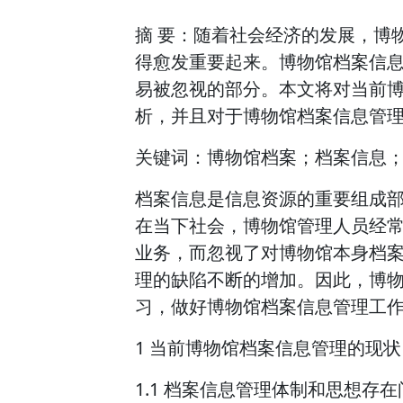
摘 要：随着社会经济的发展，博
得愈发重要起来。博物馆档案信
易被忽视的部分。本文将对当前
析，并且对于博物馆档案信息管
关键词：博物馆档案；档案信息
档案信息是信息资源的重要组成
在当下社会，博物馆管理人员经
业务，而忽视了对博物馆本身档
理的缺陷不断的增加。因此，博
习，做好博物馆档案信息管理工
1 当前博物馆档案信息管理的现状
1.1 档案信息管理体制和思想存在