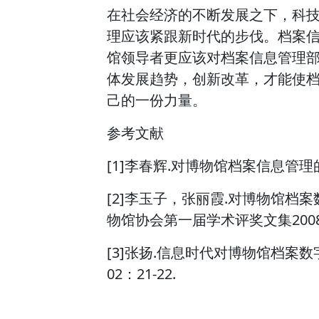
在社会经济的不断发展之下，科
理应该紧跟新时代的步伐。档案
馆领导者更应该对档案信息管理
体发展趋势，创新改革，才能使
己的一份力量。
参考文献
[1]李春辉.对博物馆档案信息管理的再思
[2]李玉子，张丽霞.对博物馆档案
物馆协会第一届学术评奖文集2008-20
[3]张扬.信息时代对博物馆档案数字
02：21-22.