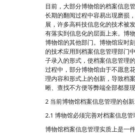
目前，大部分博物馆的档案信息
长期的翻阅过程中容易出现磨损
展，许多高科技信息化的技术被
有落实到信息化的层面上来。博
博物馆的其他部门。博物馆应时
的技术应用到档案信息管理部门
子录入的形式，使档案信息管理
过程中，部分博物馆由于不愿意
理内容和形式上的创新，导致档
晰、查找不方便等弊端全部都显
2 当前博物馆档案信息管理的创
2.1 博物馆必须完善对档案信息
博物馆档案信息管理实质上是一