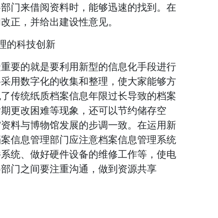
各部门来借阅资料时，能够迅速的找到。在
和改正，并给出建设性意见。
管理的科技创新
最重要的就是要利用新型的信息化手段进行
料采用数字化的收集和整理，使大家能够方
免了传统纸质档案信息年限过长导致的档案
后期更改困难等现象，还可以节约储存空
馆资料与博物馆发展的步调一致。在运用新
档案信息管理部门应注意档案信息管理系统
件系统、做好硬件设备的维修工作等，使电
各部门之间要注重沟通，做到资源共享