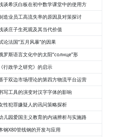
浅谈希沃白板在初中数学课堂中的使用方
制造业员工高流失率的原因及对策探讨
浅谈庄子生死观及其当代价值
试论法国“五月风暴”的因果
俄罗斯语言文化中的太阳“солнце”形
《行政学之研究》的启示
基于双边市场理论的第四方物流平台运营
书写工具的演变对汉字字体的影响
女性犯罪嫌疑人的讯问策略探析
幼儿园爱国主义教育的内涵辨析与实施路
本钢X80管线钢的开发与应用