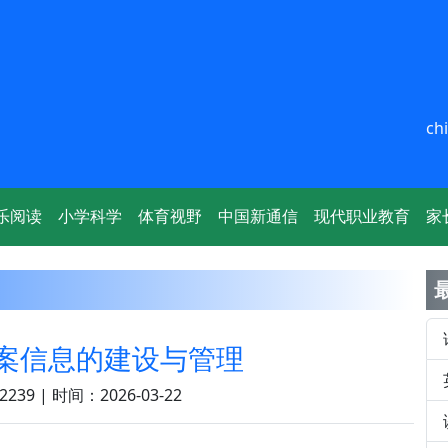
ch
乐阅读
小学科学
体育视野
中国新通信
现代职业教育
家
案信息的建设与管理
239 | 时间：2026-03-22