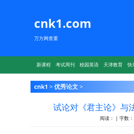
cnk1.com
万方网查重
新课程
考试周刊
校园英语
天津教育
快
cnk1
>
优秀论文
>
试论对《君主论》与法
阅读：
| 字数：2