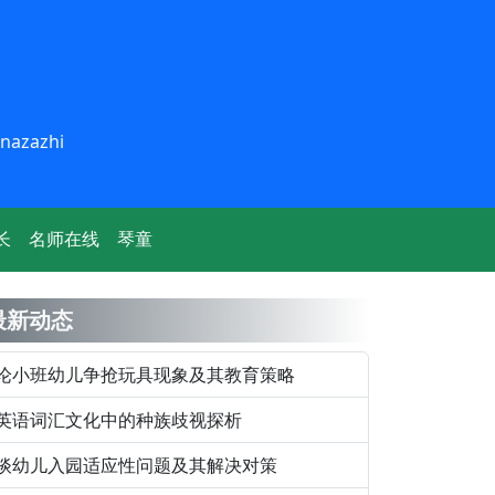
inazazhi
长
名师在线
琴童
最新动态
论小班幼儿争抢玩具现象及其教育策略
英语词汇文化中的种族歧视探析
谈幼儿入园适应性问题及其解决对策