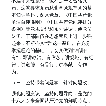
不遵守党规党纪，也不是一名合格党
员。这就要求党员从党章党规等党的基
本知识学起，深入党章、《中国共产党
廉洁自律准则》《中国共产党纪律处分
条例》等党规党纪和系列讲话，使党员
队伍、干部队伍在思想素质上进一步强
起来，不断夯实“学”这一基础。在充分
掌握理论的基础上，切实做到“四讲四
有”，即讲政治、有信念，讲规矩、有纪
律，讲道德、有品行，讲奉献、有作
为。
（三）坚持带着问题学，针对问题改。
强化问题意识、坚持问题导向，是党的
十八大以来全面从严治党的鲜明特点，