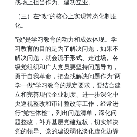
战场上担当作为、建功立业。
（三）在“改”的核心上实现常态化制度
化。
“改”是学习教育的动力和成效体现。学
习教育的目的是为了解决问题，如果不
解决问题，就会流于形式、走过场。各
级党组织和广大党员要坚持问题导向，
勇于自我革命，把查找解决问题作为“两
学一做”学习教育的规定要求，要结合建
立和完善现代企业制度、进一步深化中
央巡视整改和审计整改等工作，经常进
行“党性体检”，列出问题清单，深化问
题整改，补齐基层党建短板，切实解决
党的领导、党的建设弱化淡化虚化边缘