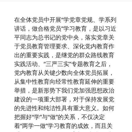
在全体党员中开展“学党章党规、学系列
讲话，做合格党员”学习教育，是以习近
平同志为总书记的党中央，落实党章关
于党员教育管理要求、深化党内教育作
出的重要实践，是继党的群众路线教育
实践活动、“三严三实”专题教育之后，
党内教育从关键少数向全体党员拓展，
从集中性教育向经常性教育延伸的重要
举措，是新形势下我们党加强思想政治
建设的一项重大部署，对于保持发展党
的先进性和纯洁性具有重大意义。如何
把握好“学”与“做”的关系，不仅决定
着“两学一做”学习教育的成效，而且关