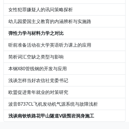
女性犯罪嫌疑人的讯问策略探析
幼儿园爱国主义教育的内涵辨析与实施路
弹性力学与材料力学之对比
听前准备活动在大学英语听力课上的应用
简析词汇空缺之类型与影响
本钢X80管线钢的开发与应用
浅谈怎样当好农信社党委书记
欧盟促进青年就业的对策研究
波音B737CL飞机发动机气源系统与故障浅析
浅谈南钦铁路花甲山隧道V级围岩洞身施工