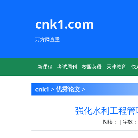
cnk1.com
万方网查重
新课程
考试周刊
校园英语
天津教育
快
cnk1
>
优秀论文
>
强化水利工程管
阅读：
| 字数：2