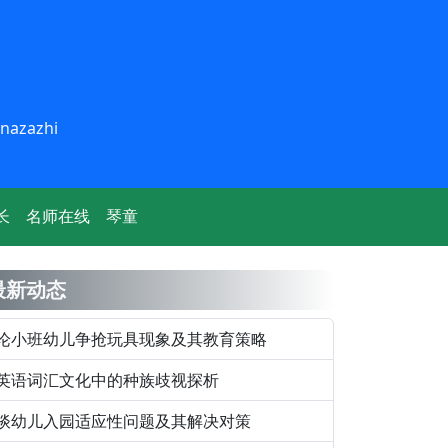
inazazhi
长
名师在线
琴童
最新动态
论小班幼儿争抢玩具现象及其教育策略
英语词汇文化中的种族歧视探析
谈幼儿入园适应性问题及其解决对策