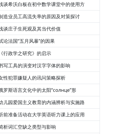
浅谈希沃白板在初中数学课堂中的使用方
制造业员工高流失率的原因及对策探讨
浅谈庄子生死观及其当代价值
试论法国“五月风暴”的因果
《行政学之研究》的启示
书写工具的演变对汉字字体的影响
女性犯罪嫌疑人的讯问策略探析
俄罗斯语言文化中的太阳“солнце”形
幼儿园爱国主义教育的内涵辨析与实施路
听前准备活动在大学英语听力课上的应用
简析词汇空缺之类型与影响