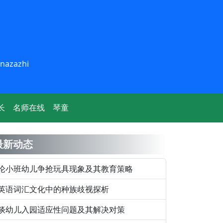
inazazhi
长
名师在线
琴童
最新动态
论小班幼儿争抢玩具现象及其教育策略
英语词汇文化中的种族歧视探析
谈幼儿入园适应性问题及其解决对策