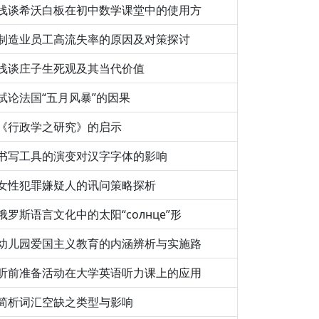
浅谈希沃白板在初中数学课堂中的使用方
制造业员工高流失率的原因及对策探讨
浅谈庄子生死观及其当代价值
试论法国“五月风暴”的因果
《行政学之研究》的启示
书写工具的演变对汉字字体的影响
女性犯罪嫌疑人的讯问策略探析
俄罗斯语言文化中的太阳“солнце”形
幼儿园爱国主义教育的内涵辨析与实施路
听前准备活动在大学英语听力课上的应用
简析词汇空缺之类型与影响