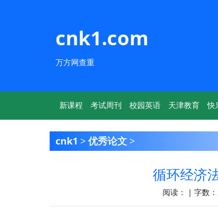
cnk1.com
万方网查重
新课程
考试周刊
校园英语
天津教育
快
cnk1
>
优秀论文
>
循环经济
阅读：
| 字数：3