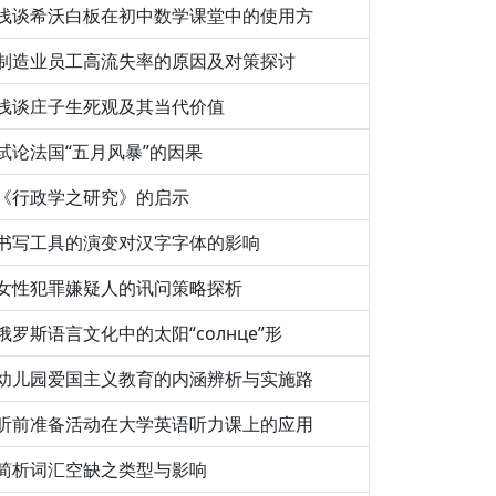
浅谈希沃白板在初中数学课堂中的使用方
制造业员工高流失率的原因及对策探讨
浅谈庄子生死观及其当代价值
试论法国“五月风暴”的因果
《行政学之研究》的启示
书写工具的演变对汉字字体的影响
女性犯罪嫌疑人的讯问策略探析
俄罗斯语言文化中的太阳“солнце”形
幼儿园爱国主义教育的内涵辨析与实施路
听前准备活动在大学英语听力课上的应用
简析词汇空缺之类型与影响