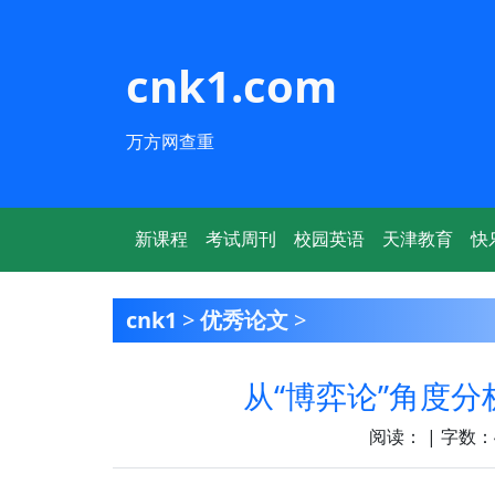
cnk1.com
万方网查重
新课程
考试周刊
校园英语
天津教育
快
cnk1
>
优秀论文
>
从“博弈论”角度
阅读：
| 字数：4