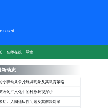
inazazhi
长
名师在线
琴童
最新动态
论小班幼儿争抢玩具现象及其教育策略
英语词汇文化中的种族歧视探析
谈幼儿入园适应性问题及其解决对策