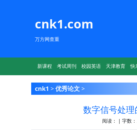
cnk1.com
万方网查重
新课程
考试周刊
校园英语
天津教育
快
cnk1
>
优秀论文
>
数字信号处理
阅读：
| 字数：2