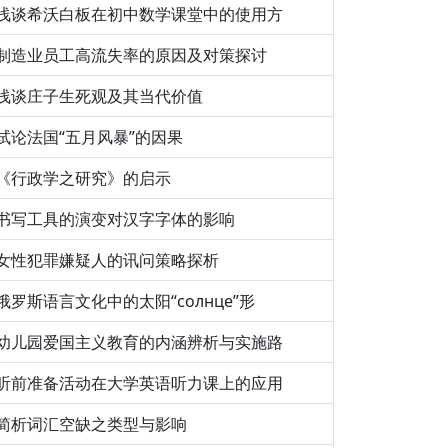
浅谈希沃白板在初中数学课堂中的使用方
制造业员工高流失率的原因及对策探讨
浅谈庄子生死观及其当代价值
试论法国“五月风暴”的因果
《行政学之研究》的启示
书写工具的演变对汉字字体的影响
女性犯罪嫌疑人的讯问策略探析
俄罗斯语言文化中的太阳“солнце”形
幼儿园爱国主义教育的内涵辨析与实施路
听前准备活动在大学英语听力课上的应用
简析词汇空缺之类型与影响