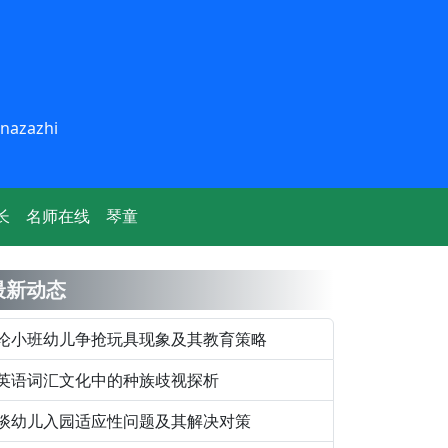
inazazhi
长
名师在线
琴童
最新动态
论小班幼儿争抢玩具现象及其教育策略
英语词汇文化中的种族歧视探析
谈幼儿入园适应性问题及其解决对策