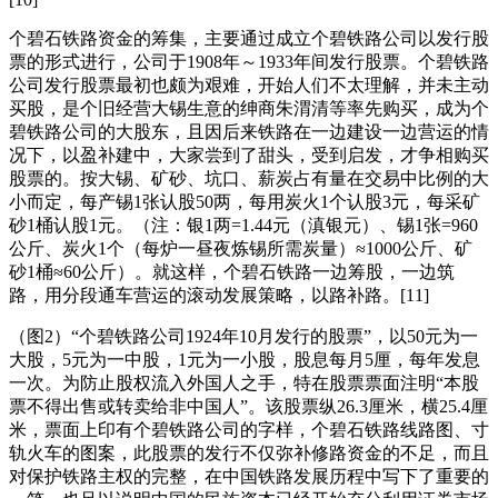
个碧石铁路资金的筹集，主要通过成立个碧铁路公司以发行股
票的形式进行，公司于1908年～1933年间发行股票。个碧铁路
公司发行股票最初也颇为艰难，开始人们不太理解，并未主动
买股，是个旧经营大锡生意的绅商朱渭清等率先购买，成为个
碧铁路公司的大股东，且因后来铁路在一边建设一边营运的情
况下，以盈补建中，大家尝到了甜头，受到启发，才争相购买
股票的。按大锡、矿砂、坑口、薪炭占有量在交易中比例的大
小而定，每产锡1张认股50两，每用炭火1个认股3元，每采矿
砂1桶认股1元。（注：银1两=1.44元（滇银元）、锡1张=960
公斤、炭火1个（每炉一昼夜炼锡所需炭量）≈1000公斤、矿
砂1桶≈60公斤）。就这样，个碧石铁路一边筹股，一边筑
路，用分段通车营运的滚动发展策略，以路补路。[11]
（图2）“个碧铁路公司1924年10月发行的股票”，以50元为一
大股，5元为一中股，1元为一小股，股息每月5厘，每年发息
一次。为防止股权流入外国人之手，特在股票票面注明“本股
票不得出售或转卖给非中国人”。该股票纵26.3厘米，横25.4厘
米，票面上印有个碧铁路公司的字样，个碧石铁路线路图、寸
轨火车的图案，此股票的发行不仅弥补修路资金的不足，而且
对保护铁路主权的完整，在中国铁路发展历程中写下了重要的