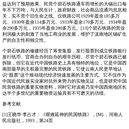
益达到了预期效果。民营个碧石铁路通车而增长的大锡出口每
年不下万吨，与人民生计，政府财政，社会商品流通均息息相
关，实不啻个旧生命之线。仅铁路公司1929年盈余185多万
元、1930年盈余114多万元、1933年盈余170多万元、1934年盈
余290多万元，1935年盈余280多万元。[13]个碧石铁路的营业
利润极大的刺激了当地工商业的发展，维护了滇南地区锡矿生
产的自主性和独立性。
个碧石铁路的修建经历了筹资集股，发行股票到成立铁路银行
发行纸币、官商合办到自办的艰辛历程。尽管个碧石铁路已被
拆除，但它在近代中国铁路史上具有独特的地位，它是中国西
南部最早的主权最完整的民营铁路，它使云南人民更早地认
识“股票”这个推动现代经济快速发展的主要方式。它不仅作为
中国近代民族实业家对抗外来势力的实物见证，也是研究中国
民营铁路的重要实物资料，同时它对滇南乃至中国西南地区长
达半个多世纪的重要物资运输具有不可磨灭的功绩。
参考文献
[1]王晓华 李占才：《艰难延伸的民国铁路》，[M].，河南人
民出版社，1993，第24页