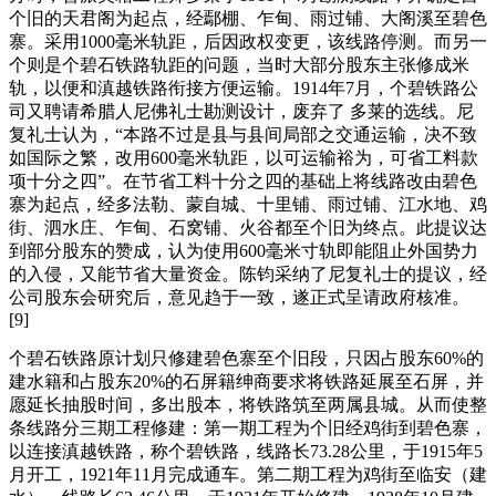
个旧的天君阁为起点，经鄢棚、乍甸、雨过铺、大阁溪至碧色
寨。采用1000毫米轨距，后因政权变更，该线路停测。而另一
个则是个碧石铁路轨距的问题，当时大部分股东主张修成米
轨，以便和滇越铁路衔接方便运输。1914年7月，个碧铁路公
司又聘请希腊人尼佛礼士勘测设计，废弃了 多莱的选线。尼
复礼士认为，“本路不过是县与县间局部之交通运输，决不致
如国际之繁，改用600毫米轨距，以可运输裕为，可省工料款
项十分之四”。在节省工料十分之四的基础上将线路改由碧色
寨为起点，经多法勒、蒙自城、十里铺、雨过铺、江水地、鸡
街、泗水庄、乍甸、石窝铺、火谷都至个旧为终点。此提议达
到部分股东的赞成，认为使用600毫米寸轨即能阻止外国势力
的入侵，又能节省大量资金。陈钧采纳了尼复礼士的提议，经
公司股东会研究后，意见趋于一致，遂正式呈请政府核准。
[9]
个碧石铁路原计划只修建碧色寨至个旧段，只因占股东60%的
建水籍和占股东20%的石屏籍绅商要求将铁路延展至石屏，并
愿延长抽股时间，多出股本，将铁路筑至两属县城。从而使整
条线路分三期工程修建：第一期工程为个旧经鸡街到碧色寨，
以连接滇越铁路，称个碧铁路，线路长73.28公里，于1915年5
月开工，1921年11月完成通车。第二期工程为鸡街至临安（建