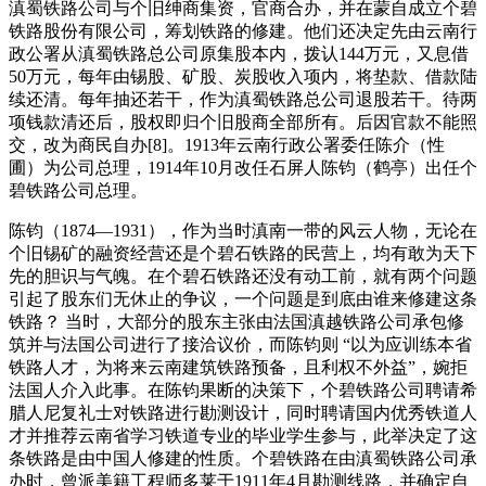
滇蜀铁路公司与个旧绅商集资，官商合办，并在蒙自成立个碧
铁路股份有限公司，筹划铁路的修建。他们还决定先由云南行
政公署从滇蜀铁路总公司原集股本内，拨认144万元，又息借
50万元，每年由锡股、矿股、炭股收入项内，将垫款、借款陆
续还清。每年抽还若干，作为滇蜀铁路总公司退股若干。待两
项钱款清还后，股权即归个旧股商全部所有。后因官款不能照
交，改为商民自办[8]。1913年云南行政公署委任陈介（性
圃）为公司总理，1914年10月改任石屏人陈钧（鹤亭）出任个
碧铁路公司总理。
陈钧（1874—1931），作为当时滇南一带的风云人物，无论在
个旧锡矿的融资经营还是个碧石铁路的民营上，均有敢为天下
先的胆识与气魄。在个碧石铁路还没有动工前，就有两个问题
引起了股东们无休止的争议，一个问题是到底由谁来修建这条
铁路？ 当时，大部分的股东主张由法国滇越铁路公司承包修
筑并与法国公司进行了接洽议价，而陈钧则 “以为应训练本省
铁路人才，为将来云南建筑铁路预备，且利权不外益”，婉拒
法国人介入此事。在陈钧果断的决策下，个碧铁路公司聘请希
腊人尼复礼士对铁路进行勘测设计，同时聘请国内优秀铁道人
才并推荐云南省学习铁道专业的毕业学生参与，此举决定了这
条铁路是由中国人修建的性质。个碧铁路在由滇蜀铁路公司承
办时，曾派美籍工程师多莱于1911年4月勘测线路，并确定自