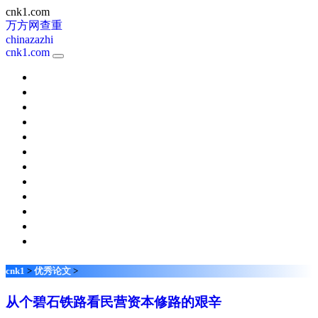
cnk1.com
万方网查重
chinazazhi
cnk1.com
新课程
考试周刊
校园英语
天津教育
快乐阅读
小学科学
体育视野
中国新通信
现代职业教育
家长
名师在线
琴童
cnk1
>
优秀论文
>
从个碧石铁路看民营资本修路的艰辛