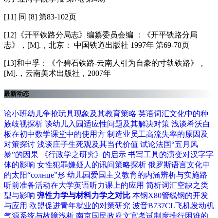
[11] 同 [8] 第83-102页
[12]《开平铁路分局志》编纂委员会编 ：《开平铁路分局
志》，[M].，北京： 中国铁道出版社 1997年 第69-78页
[13]和中孚：《个碧石铁路-云南人引为自豪的寸轨铁路》，
[M].，云南美术出版社，2007年
最新动态
论小班幼儿争抢玩具现象及其教育策略
英语词汇文化中的种
族歧视探析
谈幼儿入园适应性问题及其解决对策
浅谈希沃白
板在初中数学课堂中的使用方
制造业员工高流失率的原因及
对策探讨
浅谈庄子生死观及其当代价值
试论法国“五月风
暴”的因果
《行政学之研究》的启示
书写工具的演变对汉字字
体的影响
女性犯罪嫌疑人的讯问策略探析
俄罗斯语言文化中
的太阳“солнце”形
幼儿园爱国主义教育的内涵辨析与实施路
听前准备活动在大学英语听力课上的应用
简析词汇空缺之类
型与影响
弹性力学与材料力学之对比
本钢X80管线钢的开发
与应用
欧盟促进青年就业的对策研究
波音B737CL飞机发动机
气源系统与故障浅析
南京国民政府文官考试制度推行困难的