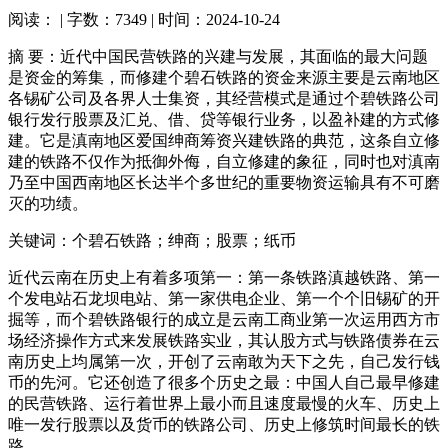
阅读：
| 字数：7349 | 时间：2024-10-24
摘 要：近代中国民营铁路的兴建与发展，其面临的最大问题
是资金的筹集，而修建个碧石铁路的资金来源主要是云南地区
各锡矿公司及各界人士集资，其经营模式是通过个碧铁路公司
银行发行股票及汇兑、借、贷等银行业务，以盈补建的方式修
建。它是滇南地区爱国绅商筹资兴建铁路的典范，这条自立修
建的铁路不仅作为抵御外侮，自立修建的象征，同时也对滇南
乃至中国西南地区长达半个多世纪的重要物资运输具有不可磨
灭的功绩。
关键词：个碧石铁路；绅商；股票；纸币
近代云南在历史上有着多项第一：第一条铁路滇越铁路、第一
个发电站石龙坝电站、第一家供电企业、第一个个旧锡矿的开
掘等，而个碧铁路银行的成立是云南工商业第一次运用西方市
场经济操作方式来发展铁路实业，其认股方式与铁路债券在云
南历史上均属第一次，开创了云南敢为天下之先，自己发行钱
币的先河。它还创造了很多个历史之最：中国人自己最早修建
的民营铁路、运行着世界上最小而且速度最慢的火车、历史上
唯一发行股票以及货币的铁路公司、历史上修筑时间最长的铁
路……。