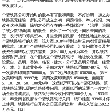
一笔，也足以说明中国的民族资本已经开始充分利用证券市场
来发展壮大。
个碧铁路公司开始时的股本有官股和商股，不好协调，加之办
铁路毫无经验，所以公司成立之初，问题很多、举步维艰。为
改变这种局面，陈钧对公司存在的一些弊端进行了治理，追回
了被少数绅商挪用的股金，做出了一个历史上闻所未闻的决
定，发行纸币筹集资本。并呈云南省政府，创造性地提出设立
个碧铁路银行的方案，该方案1918年得到当时云南都督唐继尧
的批准。1919年个碧铁路公司以保存股款，汇集闲散资金及方
便资金周转以供筑路需要，拨出100万元作为本金，并以铁路
全部财产担保，在个旧成立个碧铁路银行，地址设在云庙。下
设蒙自、昆明、香港、临安（建水）分行及昆明分理处，经营
存、放、汇兑款业务外，分四次发行铁路纸币8897497元，第
一次蒙自印期票708800元，第二次沪印凭票1030200元、第三
次美印销票199997元、第四次蒙印新票5185000元。面额有1、
5、10、20、50、100元6种，这些纸币可以在个碧石铁路、滇
越铁路流通以缓解筑路经费问题。然而纸币的流通也一度对市
场金融造成混乱，铁路银行奉令收回销毁300余万元，1933年
末，奉云南省政府令个碧铁路银行关闭，纸币延至1939年才停
止使用。铁路银行自开办之日至关闭之时，共收入资金1592.2
万余元。[12]