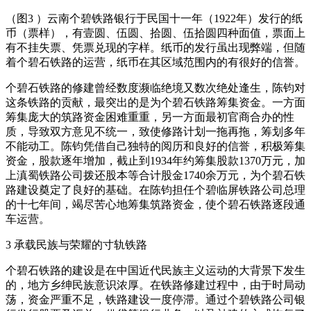
（图3 ）云南个碧铁路银行于民国十一年（1922年）发行的纸
币（票样），有壹圆、伍圆、拾圆、伍拾圆四种面值，票面上
有不挂失票、凭票兑现的字样。纸币的发行虽出现弊端，但随
着个碧石铁路的运营，纸币在其区域范围内的有很好的信誉。
个碧石铁路的修建曾经数度濒临绝境又数次绝处逢生，陈钧对
这条铁路的贡献，最突出的是为个碧石铁路筹集资金。一方面
筹集庞大的筑路资金困难重重，另一方面最初官商合办的性
质，导致双方意见不统一，致使修路计划一拖再拖，筹划多年
不能动工。陈钧凭借自己独特的阅历和良好的信誉，积极筹集
资金，股款逐年增加，截止到1934年约筹集股款1370万元，加
上滇蜀铁路公司拨还股本等合计股金1740余万元，为个碧石铁
路建设奠定了良好的基础。在陈钧担任个碧临屏铁路公司总理
的十七年间，竭尽苦心地筹集筑路资金，使个碧石铁路逐段通
车运营。
3 承载民族与荣耀的寸轨铁路
个碧石铁路的建设是在中国近代民族主义运动的大背景下发生
的，地方乡绅民族意识浓厚。在铁路修建过程中，由于时局动
荡，资金严重不足，铁路建设一度停滞。通过个碧铁路公司银