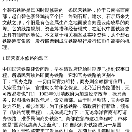
个碧石铁路是民国时期修建的一条民营铁路，位于云南省西南
部，起自碧色寨经鸡街至个旧，终到石屏。建水、石屏历来为
文献之邦，个旧是有色金属生产之地而蒙自则是云南较早的商
埠。它的线路规划、资金筹措和经营模式，在近代中国铁路史
上具有独特的地位。本文基于相关档案及实物资料，从个碧石
铁路筹资集股，发行股票到成立铁路银行发行纸币作简要的梳
理。
1 民营资本修路的艰辛
中国民营铁路建设问题，早在清政府统治时期即已提到议事日
程。所谓民营铁路即商办铁路，它和官办铁路的区别在
于：“官办之路，一切自应官办维持，商办则全赖群情信用，
大宗悉由商认，官维助以前年之保息。此乃近日办路通例，无
可改易者也” [1]。1903年9月清政府为加速经济改革，振兴商
务，以图挽救财政危局，设立商部。由于时局动荡，官办铁路
财力不足，举步维艰，为了多修铁路，清政府推行新政，颁布
了《铁路简明章程》，具体规定如下：“无论华洋官商都可请
办铁路，准予民间商办铁路”。商部在颁布这项章程时，声称
这是“国家优惠商人之至意”。[2] 自此商办铁路成为一条国
策，给民营铁路带来了发展的机会。在随后的几年时间里，清