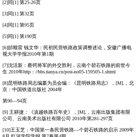
[2]同[1] 第25-26页
[3]同[1] 第32页
[4]同[1] 第95页
[5]同[1] 第190页
[6]邰顺雷 钱文华：民初民营铁路政策调整述论，安徽广播电
视大学学报2010年第1期
[7]沈活新：蔡锷将军的外交胜利，云南个碧石铁路的前世今
生 2010年http：//bbs.tianya.cn/post-no05-159505-1.shtml
[8]昆明铁路局志编纂为员会编：《昆明铁路局志》，[M].，北
京：中国铁道出版社 2004年
第90—94页
[9] 王耕捷：《滇越铁路百年史》，[M].，云南出版集团有限
公司、云南美术出版社有限公司 2010年第281-297页
[10]王玉芝：中国第一条民营铁路—个碧石铁路的启示 2009年
8月 红河学院学报 第7卷第4期