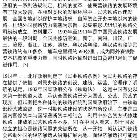
政府的一系列法规制定、机构的变革，使民营铁路的发展环境
有了较大改善。在相对宽松的发展环境中，民营铁路迅速发
展，全国各地都以保护本地路权，自筹资金开办本地以内的铁
路，杜绝外国侵略势力觊觎为宗旨，以集股形式组织的铁路公
司纷纷成立。资料显示：1903年至1911年是中国民营铁路发展
最快的一段时期，全国共修筑潮汕、新宁、南浔、川汉、广
三、漳厦、浙江、江苏、清杨、粤汉路粤段、粤汉路湘段等民
营铁路约有10多条，通车总里程约590公里，成为同外资铁路
资本抗衡的重要力量，同时铁路运输对进出口贸易也起到了促
进作用。[3]
1914年，，北洋政府制定了《民业铁路条例》为民办铁路的存
在提供了依据，对民办铁路的创设、建筑、运营、管理作了明
确的规定。1932年国民政府公布《铁道法》，这是中国有史以
来第一部铁道大法，承认全国铁路已分为国营、公营、民营的
现实，但试图把各种体制的铁路都统到国民政府治下，由铁道
部经营或监督。这一时期铁路建设的状况有所改观，主要是由
国内官僚资本与国际垄断资本相结合，利用中外合资方式修建
铁路，建成的民营铁路并不多。[4] 在中国人看来，对于国家
独立的担心是铁路问题的关键所在，从一开始，就认识到铁路
会帮助外国的经济渗透从沿海扩展内地，而经济渗透很可能是