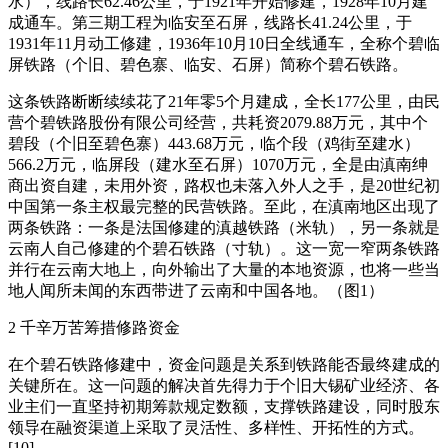
水），线路长62.46公里，于1921年开始修建，1928年10月建
成通车。第三期工程为临安至石屏，线路长41.24公里，于
1931年11月动工修建，1936年10月10日全线通车，全称个碧临
屏铁路（个旧、碧色寨、临安、石屏）简称个碧石铁路。
这条铁路断断续续花了21年零5个月建成，全长177公里，由民
营个碧铁路股份有限公司经营，共耗资2079.88万元，其中个
碧段（个旧至碧色寨）443.68万元，临个段（鸡街至建水）
566.2万元，临屏段（建水至石屏）1070万元，全是由滇南绅
商出资自建，未用外资，路权也未落入外人之手，是20世纪初
中国第一条主权最完整的民营铁路。至此，在滇南地区出现了
两条铁路：一条是法国修建的滇越铁路（米轨），另一条就是
云南人自己修建的个碧石铁路（寸轨）。这一宽一窄两条铁路
并行在云南大地上，向外输出了大量的本地资源，也将一些当
地人闻所未闻的东西带进了云南和中国各地。（图1）
2 千辛万苦筹措修路资金
在个碧石铁路修建中，资金问题是关系到铁路能否最终建成的
关键所在。这一问题的解决首先得力于个旧大锡矿业经济、各
业主们一直坚持初期筹款规定数额，支撑铁路建设，同时股东
领导在融资渠道上采取了灵活性、多样性、开拓性的方式。
[10]