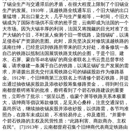
了锡业生产与交通滞后的矛盾，在很大程度上限制了个旧锡业
生产的发展。1910年，滇越铁路全线通车后，个旧大锡的出口
量猛增，其出口量之大，几乎与生产量相等，一时间，个旧大
锡成为了国际市场供不应求的抢手货，云南即成为法国的一个
大市场。因为大锡丰厚的利润，法国又将觊觎的目光对准了生
产大锡的个旧，不时派人偷测个旧一带线路，染指锡矿，以满
足侵吞矿产资源的意图。此时，原先坚决反对修筑滇越铁路的
滇南仕绅，已经意识到铁路所带来的巨大好处，准备修筑一条
自己的铁路以抵制法国展筑铁路支线的企图，于是个旧、建
水、石屏、蒙自等48名锡矿的商业者联名上书云贵总督李经
羲，请求修建一条属于自己的铁路，以满足锡矿生产发展的需
求，并请拨出原先交付滇蜀铁路公司的锡碳股款作为修路基
金。1912年，个旧绅商第三次联名上书请修个碧石铁路，并提
出通过抽收锡炭股款及添收砂股筹集修路资金，，得到时任云
南都督蔡锷将军的批准，蔡锷看到了个碧石铁路建设的重要
性，立即作了批示：“据呈以悉，临蒙个屏等铁路关系本极重
大，该绅商等倡议筹款修筑，足见关心桑梓，注意交通深切，
嘉尚所诂，继续抽收锡炭股并添收砂股，以供路需，各节均准
照办，在路车未成以前，不准轻易停止，仰及遵照。”并重申
个碧石铁路的主权及民营性质：“此路利害、商款商办、主权
在民”。 [7]1913年，云南都督府召集个旧绅商代表商定铁路由