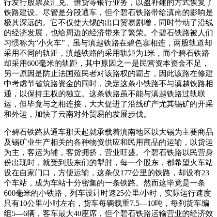
行发行股票及汇兑、借贷等银行业务，以盈补建的方式恢复了
铁路建设。尽管是分段通车，但个碧石铁路带给滇南的影响是
极其深远的。它不仅使大锡的出口贸易剧增，同时带动了沿线
的经济发展，也给周边的经济带来了繁荣。个碧石铁路被人们
习惯称为“小火车”，虽与滇越铁路在碧色寨相连，两股轨道却
采用不同的轨距，滇越铁路的采用轨矩为1米，而个碧石铁路
却采用600毫米的轨距，其中原因之一是民营资本资金不足，
另一原因是防止法国殖民者对该路权的霸占，因此该路在修建
中考虑节省筑路资金的同时，决定这条小铁路不与滇越铁路相
通，以保持主权的独立。这条铁路虽不能与滇越铁路过轨联
运，但毕竟与之相连接，大大促进了沿线矿产尤其锡矿的开采
和外运，加快了云南对外贸易的发展步伐。
个碧石铁路从通车那天起就承载着滇南地区以大锡为主要商品
及锡矿业生产相关的各种物资供应和民用商品的运输，以货运
为主，客运为辅，客货拥挤，营业旺盛。个碧石铁路以民营身
份出现时，就受到股东们的掣肘，每一个股东，都希望火车站
设在自家门口，方便运输，这条仅177公里的铁路，却设有23
个车站，成为车站十分密集的一条铁路。然而这毕竟是一条
600毫米的小铁路，列车设计时速25公里/小时，实际运行速度
只有10公里/小时左右，货车每辆载重7.5—10吨，每列货车编
组5—6辆，客车最大40座席，但个碧石铁路运输营业的经济效