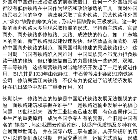
外国对中国进行政治渗透的前奏或借口。任何一个外国殖民者
都没有低估铁路在中国作为经济和政治渗透的工具，面对外国
殖民者之间的争夺，清政府采取了官办铁路、民营铁路和外国
人“承办”铁路的修筑方法，形成中国铁路向三极发展。这一时
期的商办铁路大多呈现采取招股的形式、坚持自主筑路、官督
商办、商办铁路多修短路、支路、成效快的特点。如：广东地
区的潮汕、新宁铁路就以建设速度快、经济效益高而著称，堪
称中国商办铁路的模范。而民国时期修建的民营铁路很少，这
一时期，当国有铁路陷入困难时，中国民族资本虽无力担负铁
路干线的修筑，但仍能依靠自己的力量修筑一些鹤岗、双城、
开丰等铁路，这些民营铁路对当地经济开发起了一定的促进作
用。[5]尤其是1933年由张静江、李石曾等发起组织江南铁路
公司，修筑民营江南铁路，不仅有力的促进了沿线经济发展，
还在抗日战争中发挥了重要作用。[6]
长期以来，修路资金的短缺是中国近代铁路发展无法摆脱的梦
靥，而铁路建筑权掌握在谁手里，是铁路运输业发展中的核心
问题。19世纪以来，西方工业社会迅速发展，有色金属作为工
业生产的重要原料，成为各国争夺占有的资源。个旧是中国有
名的“锡都”，地处我国云南西南部，以盛产优质锡及多种有色
金属而举世闻名，并在国际市场上享有盛誉。其开采锡矿的历
史可以追溯到西汉时期，但因交通闭塞，运输方式落后，形成