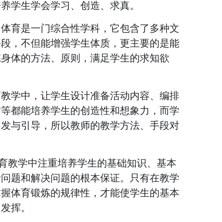
培养学生学会学习、创造、求真。
。体育是一门综合性学科，它包含了多种文
手段，不但能增强学生体质，更主要的是能
炼身体的方法、原则，满足学生的求知欲
育教学中，让学生设计准备活动内容、编排
材等都能培养学生的创造性和想象力，而学
启发与引导，所以教师的教学方法、手段对
体育教学中注重培养学生的基础知识、基本
析问题和解决问题的根本保证。只有在教学
掌握体育锻炼的规律性，才能使学生的基本
常发挥。