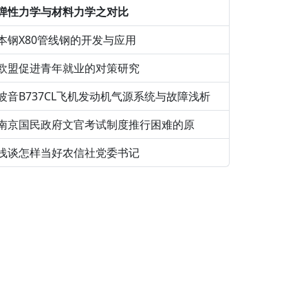
弹性力学与材料力学之对比
本钢X80管线钢的开发与应用
欧盟促进青年就业的对策研究
波音B737CL飞机发动机气源系统与故障浅析
南京国民政府文官考试制度推行困难的原
浅谈怎样当好农信社党委书记