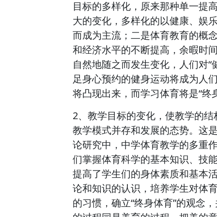
目标的多样化，原来那种单一提
大的变化，多样化的以健康、娱
而成为主流；二是体育教育的概
和经济水平的不断提高，余暇时
自然地随之而发生变化，人们对“
足身心预约的健身运动将成为人们
将凸现出来，而学习体育将是“终
2、教学目标的变化，使教学的结
教学模式并存和发展的态势。这
论研究中，中学体育教学的多重作
们掌握体育科学的基本知识、技能
提高了学生们的身体素质和基本活
论和知识的认识，培养学生对体
的习惯，确立“终身体育”的观念