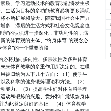
高素质、学习运动技术的教育功能将发生极
乐、生活为目标的多功能教育必将更多涌现
念将不断扩展和放大。随着我国社会生产力
间增多，滞后的生活方式和社会文化观念也
健康”的认识进一步深化，非功利性的，满
新的体育观的主体。“终身体育”的观念必
身体育”的一个重要阶段。
构必将趋向多向性、多层次性及多种体育
是未来体育教学的多重作用所决定的。在理
用被归纳为以下几个方面：（1）使学生
以及科学的健身锻炼理论和方法。（2）
动能力。（3）提高学生们对体育科学理
育运动和锻炼的兴趣、爱好和自觉锻炼身体
，并为此奠定良好的基础。（4）体育教学