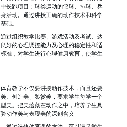
的中长跑项目；球类运动的篮球、排球、乒
健身活动。通过讲授正确的动作技术和科学
的基础。
。通过组织教学比赛、游戏活动及考试、达
生良好的心理调控能力及心理的稳定性和适
理标准，对学生进行心理健康教育，使学生
。体育教学不仅要讲授动作技术，而且还要
会美、创造美、鉴赏美，要求学生每学一个
体型美。把美蕴藏在动作之中，培养学生具
体验动作美与表现美的深刻含义。
长。通过选修体育课的方法，可以满足学生