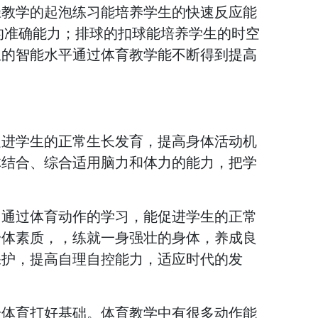
径教学的起泡练习能培养学生的快速反应能
的准确能力；排球的扣球能培养学生的时空
生的智能水平通过体育教学能不断得到提高
促进学生的正常生长发育，提高身体活动机
体结合、综合适用脑力和体力的能力，把学
。通过体育动作的学习，能促进学生的正常
身体素质，，练就一身强壮的身体，养成良
保护，提高自理自控能力，适应时代的发
身体育打好基础。体育教学中有很多动作能