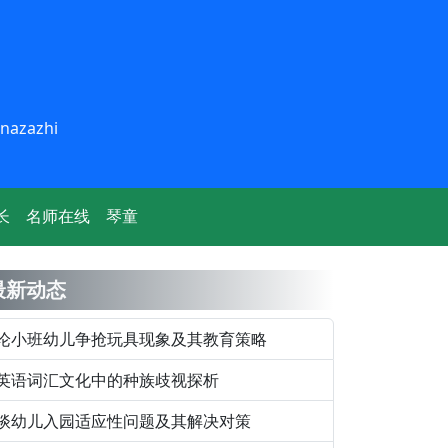
inazazhi
长
名师在线
琴童
最新动态
论小班幼儿争抢玩具现象及其教育策略
英语词汇文化中的种族歧视探析
谈幼儿入园适应性问题及其解决对策