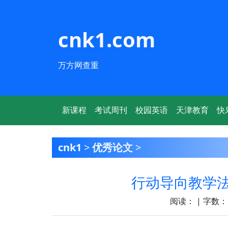
cnk1.com
万方网查重
新课程
考试周刊
校园英语
天津教育
快
cnk1
>
优秀论文
>
行动导向教学
阅读：
| 字数：2