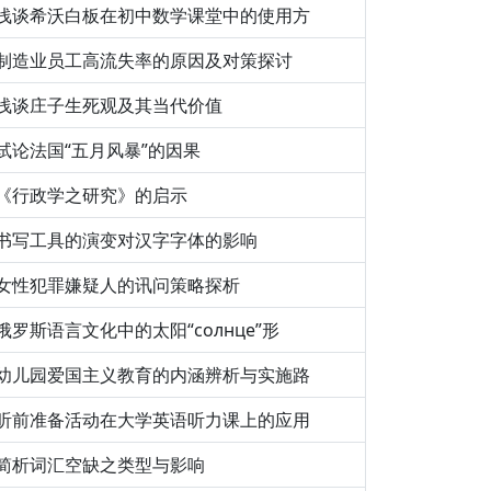
浅谈希沃白板在初中数学课堂中的使用方
制造业员工高流失率的原因及对策探讨
浅谈庄子生死观及其当代价值
试论法国“五月风暴”的因果
《行政学之研究》的启示
书写工具的演变对汉字字体的影响
女性犯罪嫌疑人的讯问策略探析
俄罗斯语言文化中的太阳“солнце”形
幼儿园爱国主义教育的内涵辨析与实施路
听前准备活动在大学英语听力课上的应用
简析词汇空缺之类型与影响