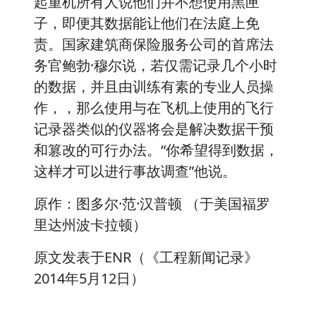
起重机所有人说他们并不想使用黑匣
子，即便其数据能让他们在法庭上免
责。国家建筑商保险服务公司的首席法
务官鲍勃·穆尔说，若仅需记录几个小时
的数据，并且由训练有素的专业人员操
作，，那么使用与在飞机上使用的飞行
记录器类似的仪器将会是解决数据干预
和篡改的可行办法。“你希望得到数据，
这样才可以进行事故调查”他说。
原作：图多尔·范·汉普顿 （于美国福罗
里达州波卡拉顿）
原文发表于ENR（《工程新闻记录》
2014年5月12日）