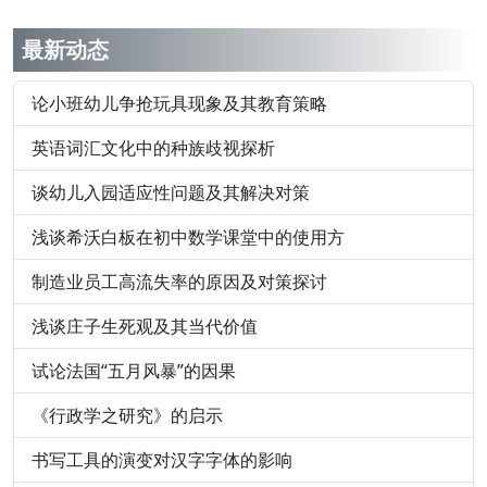
最新动态
论小班幼儿争抢玩具现象及其教育策略
英语词汇文化中的种族歧视探析
谈幼儿入园适应性问题及其解决对策
浅谈希沃白板在初中数学课堂中的使用方
制造业员工高流失率的原因及对策探讨
浅谈庄子生死观及其当代价值
试论法国“五月风暴”的因果
《行政学之研究》的启示
书写工具的演变对汉字字体的影响