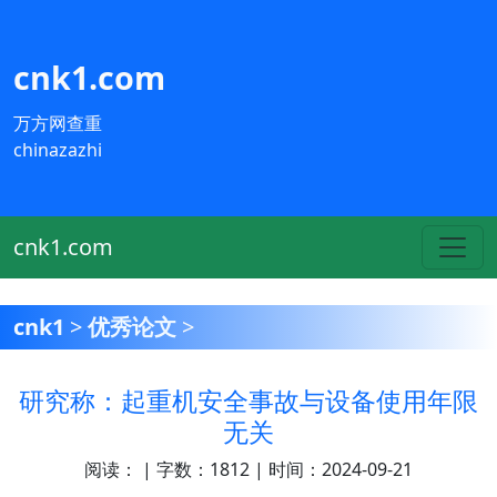
cnk1.com
万方网查重
chinazazhi
cnk1.com
cnk1
>
优秀论文
>
研究称：起重机安全事故与设备使用年限
无关
阅读：
| 字数：1812 | 时间：2024-09-21