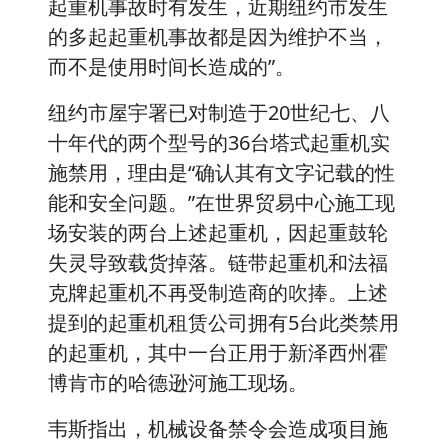
起重机事故时有发生，近期纽约市发生
的多起起重机事故都是因为维护不当，
而不是使用时间长造成的”。
纽约市屋宇署已对制造于20世纪七、八
十年代的两个型号的36台塔式起重机实
施禁用，理由是“确认其有文字记载的性
能和安全问题。”在世界贸易中心施工现
场安装的两台上述起重机，因起重鼓轮
失灵导致载货掉落。链带起重机和法福
克牌起重机不再受制造商的吹捧。上述
提到的起重机租赁公司拥有5台此类禁用
的起重机，其中一台正用于新泽西州霍
博肯市的哈德逊河施工现场。
韦斯指出，机械设备禁令会造成项目施