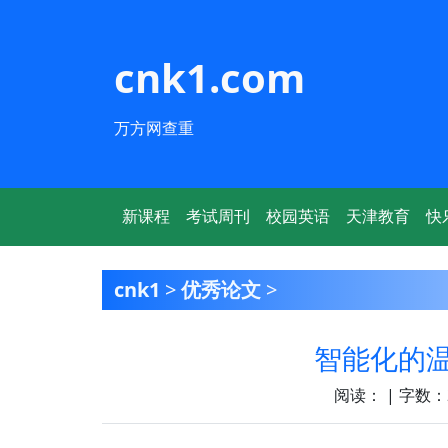
cnk1.com
万方网查重
新课程
考试周刊
校园英语
天津教育
快
cnk1
>
优秀论文
>
智能化的
阅读：
| 字数：2