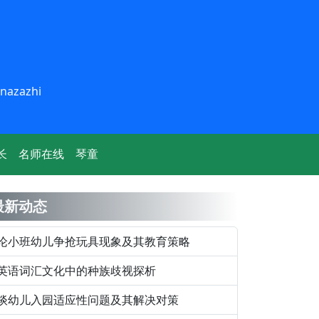
inazazhi
长
名师在线
琴童
最新动态
论小班幼儿争抢玩具现象及其教育策略
英语词汇文化中的种族歧视探析
谈幼儿入园适应性问题及其解决对策