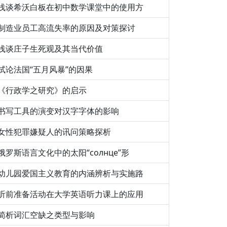
浅谈希沃白板在初中数学课堂中的使用方
制造业员工高流失率的原因及对策探讨
浅谈庄子生死观及其当代价值
试论法国“五月风暴”的因果
《行政学之研究》的启示
书写工具的演变对汉字字体的影响
女性犯罪嫌疑人的讯问策略探析
俄罗斯语言文化中的太阳“солнце”形
幼儿园爱国主义教育的内涵辨析与实施路
听前准备活动在大学英语听力课上的应用
简析词汇空缺之类型与影响