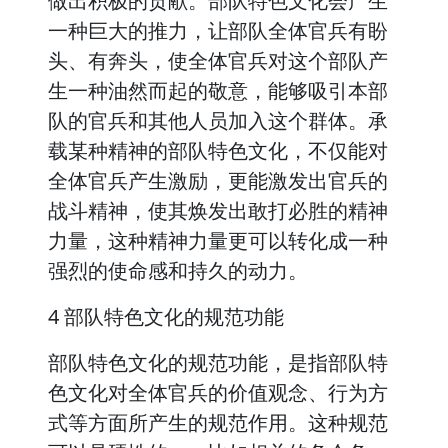
做出积极的贡献。部队特色文化会产生
一种巨大的推力，让部队全体官兵有盼
头、有奔头，使全体官兵对这个部队产
生一种油然而起的敬意，能够吸引本部
队的官兵和其他人员加入这个群体。承
载某种精神的部队特色文化，不仅能对
全体官兵产生激励，更能激发出官兵的
战斗精神，使其焕发出敢打必胜的精神
力量，这种精神力量更可以转化成一种
强烈的使命感和持久的动力。
4 部队特色文化的规范功能
部队特色文化的规范功能，是指部队特
色文化对全体官兵的价值观念、行为方
式等方面所产生的规范作用。这种规范