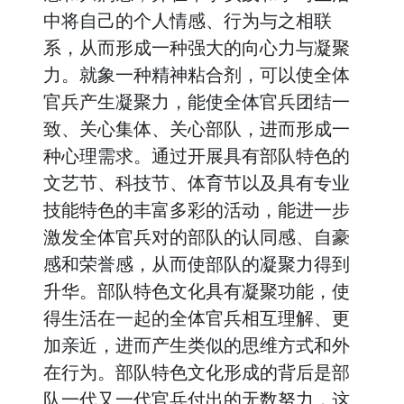
中将自己的个人情感、行为与之相联
系，从而形成一种强大的向心力与凝聚
力。就象一种精神粘合剂，可以使全体
官兵产生凝聚力，能使全体官兵团结一
致、关心集体、关心部队，进而形成一
种心理需求。通过开展具有部队特色的
文艺节、科技节、体育节以及具有专业
技能特色的丰富多彩的活动，能进一步
激发全体官兵对的部队的认同感、自豪
感和荣誉感，从而使部队的凝聚力得到
升华。部队特色文化具有凝聚功能，使
得生活在一起的全体官兵相互理解、更
加亲近，进而产生类似的思维方式和外
在行为。部队特色文化形成的背后是部
队一代又一代官兵付出的无数努力，这