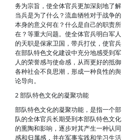
务为宗旨，使全体官兵更加深刻地了解
当兵是为了什么？流血牺牲对于战争的
本身的意义何在？什么是自己的职责所
在？等重大问题。使全体官兵明白军人
的天职是保家卫国，带兵打仗，使官兵
在部队特色文化建设中充分地感受到军
人的荣誉感与使命感，从而更好的抵御
各种社会不良思潮，形成一种良性的舆
论导向。
2 部队特色文化的凝聚功能
部队特色文化的凝聚功能，是指一个部
队的全体官兵长期受到本部队特色文化
的熏陶和影响，逐步对其产生一种认同
感和归属感，并在军事实践和学习生活