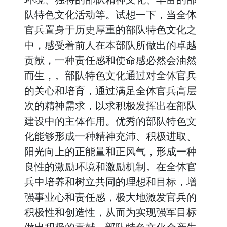
队特色文化活动等。试想一下，当全体
官兵置身于历史厚重的部队特色文化之
中，感受着前人在本部队所做出的卓越
贡献，一种责任感和使命感必然会油然
而生，。部队特色文化通过对全体官兵
的关心和培育，通过满足全体官兵高层
次的精神需求，以求积极发挥出在部队
建设中的主体作用。优秀的部队特色文
化能够形成一种精神充沛、积极进取、
阳光向上的正能量和正风气，形成一种
良性的激励环境和激励机制。在全体官
兵中培养和树立共同的理想和目标，增
强事业心和责任感，极大地激发官兵的
积极性和创造性，从而为实现强军目标