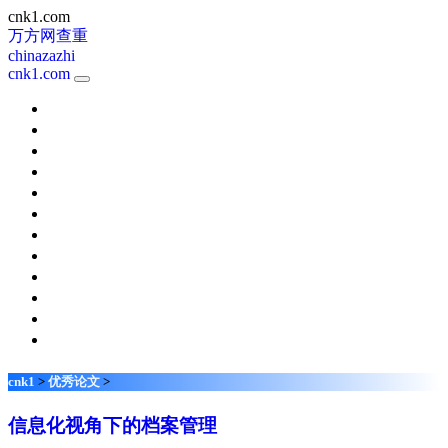
cnk1.com
万方网查重
chinazazhi
cnk1.com
新课程
考试周刊
校园英语
天津教育
快乐阅读
小学科学
体育视野
中国新通信
现代职业教育
家长
名师在线
琴童
cnk1
>
优秀论文
>
信息化视角下的档案管理