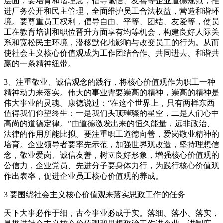
层面，要培育和谐理念，倡导诚信、友善等企业道德规范，推
进厂务公开和民主管理，全面维护员工合法权益，营造和谐环
境。要尊重员工权利，倡导自由、平等、团结、友爱等，使员
工在教育培训和职位晋升方面享有均等机会，构建良好人际关
系和宽松民主环境，潜移默化地影响与改变员工的行为。从而
使社会主义核心价值观成为工作团结合作、共同进去、和谐共
赢的一条精神纽带。
3、注重敬业、诚信观念的践行，将核心价值观作为职工一种
精神动力来落实。伟大的事业需要崇高的精神，崇高的精神是
伟大事业的灵魂。康德说过：“在这个世界上，只有两样东西
值得我们仰望终生：一是我们头顶璀璨的星空，二是人们心中
高尚的道德定律。”由道德激发出来的恒久能量，远非政治、
法律的作用所能比拟。要注重职工道德向善，爱岗敬业精神的
培育。企业领导者要率先示范，加强世界观改造，坚持理想信
念，敬业爱岗、诚信友善，树立良好形象，增强核心价值观的
公信力，企业党员、先进分子要身体力行，为践行核心价值观
作出表率，促进企业员工核心价值观的养成。
3 要围绕社会主义核心价值观来落实思政工作的任务
天下大事必作于细，古今事业必成于实。落细、落小、落实，