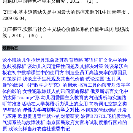
超越[J].中国特色社会主义研究，2012，（2）。
[2]王冲.基本道德缺失是中国最大的伤痛来源[N].中国青年报，
2009-06-04。
[3]王振亚.实践与社会主义核心价值体系的价值生成[J].思想战
线，2010，（36）。
最新动态
论小班幼儿争抢玩具现象及其教育策略
英语词汇文化中的种
族歧视探析
谈幼儿入园适应性问题及其解决对策
浅谈希沃白
板在初中数学课堂中的使用方
制造业员工高流失率的原因及
对策探讨
浅谈庄子生死观及其当代价值
试论法国“五月风
暴”的因果
《行政学之研究》的启示
书写工具的演变对汉字字
体的影响
女性犯罪嫌疑人的讯问策略探析
俄罗斯语言文化中
的太阳“солнце”形
幼儿园爱国主义教育的内涵辨析与实施路
听前准备活动在大学英语听力课上的应用
简析词汇空缺之类
型与影响
弹性力学与材料力学之对比
本钢X80管线钢的开发
与应用
欧盟促进青年就业的对策研究
波音B737CL飞机发动机
气源系统与故障浅析
南京国民政府文官考试制度推行困难的
原
浅谈怎样当好农信社党委书记