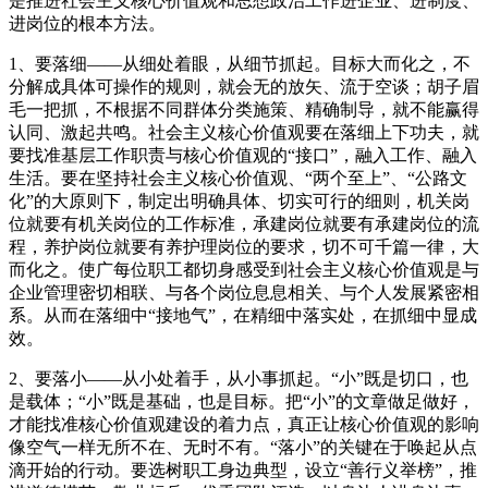
是推进社会主义核心价值观和思想政治工作进企业、进制度、
进岗位的根本方法。
1、要落细——从细处着眼，从细节抓起。目标大而化之，不
分解成具体可操作的规则，就会无的放矢、流于空谈；胡子眉
毛一把抓，不根据不同群体分类施策、精确制导，就不能赢得
认同、激起共鸣。社会主义核心价值观要在落细上下功夫，就
要找准基层工作职责与核心价值观的“接口”，融入工作、融入
生活。要在坚持社会主义核心价值观、“两个至上”、“公路文
化”的大原则下，制定出明确具体、切实可行的细则，机关岗
位就要有机关岗位的工作标准，承建岗位就要有承建岗位的流
程，养护岗位就要有养护理岗位的要求，切不可千篇一律，大
而化之。使广每位职工都切身感受到社会主义核心价值观是与
企业管理密切相联、与各个岗位息息相关、与个人发展紧密相
系。从而在落细中“接地气”，在精细中落实处，在抓细中显成
效。
2、要落小——从小处着手，从小事抓起。“小”既是切口，也
是载体；“小”既是基础，也是目标。把“小”的文章做足做好，
才能找准核心价值观建设的着力点，真正让核心价值观的影响
像空气一样无所不在、无时不有。“落小”的关键在于唤起从点
滴开始的行动。要选树职工身边典型，设立“善行义举榜”，推