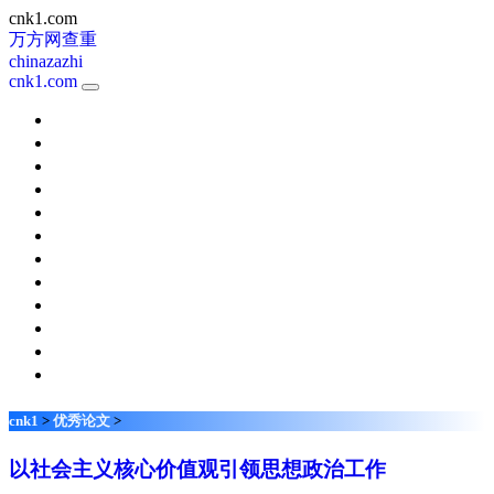
cnk1.com
万方网查重
chinazazhi
cnk1.com
新课程
考试周刊
校园英语
天津教育
快乐阅读
小学科学
体育视野
中国新通信
现代职业教育
家长
名师在线
琴童
cnk1
>
优秀论文
>
以社会主义核心价值观引领思想政治工作