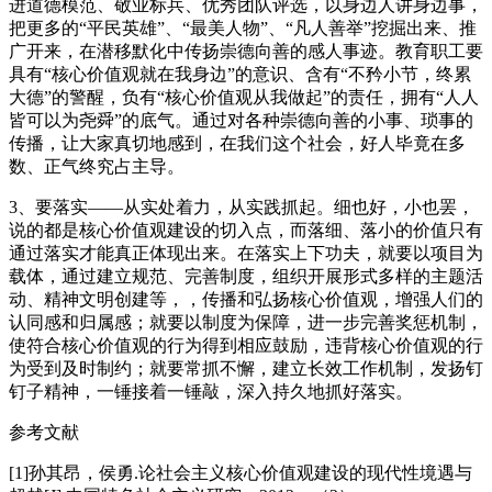
进道德模范、敬业标兵、优秀团队评选，以身边人讲身边事，
把更多的“平民英雄”、“最美人物”、“凡人善举”挖掘出来、推
广开来，在潜移默化中传扬崇德向善的感人事迹。教育职工要
具有“核心价值观就在我身边”的意识、含有“不矜小节，终累
大德”的警醒，负有“核心价值观从我做起”的责任，拥有“人人
皆可以为尧舜”的底气。通过对各种崇德向善的小事、琐事的
传播，让大家真切地感到，在我们这个社会，好人毕竟在多
数、正气终究占主导。
3、要落实——从实处着力，从实践抓起。细也好，小也罢，
说的都是核心价值观建设的切入点，而落细、落小的价值只有
通过落实才能真正体现出来。在落实上下功夫，就要以项目为
载体，通过建立规范、完善制度，组织开展形式多样的主题活
动、精神文明创建等，，传播和弘扬核心价值观，增强人们的
认同感和归属感；就要以制度为保障，进一步完善奖惩机制，
使符合核心价值观的行为得到相应鼓励，违背核心价值观的行
为受到及时制约；就要常抓不懈，建立长效工作机制，发扬钉
钉子精神，一锤接着一锤敲，深入持久地抓好落实。
参考文献
[1]孙其昂，侯勇.论社会主义核心价值观建设的现代性境遇与