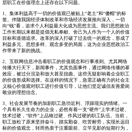
层职工在价值理念上还存在以下问题。
1、集体利益高于一切的价值观已被贴上“老土”和“傻帽”的标
签。伴随我国经济体制改革和市场经济发展推向深入，一切
向“钱”看，追求个人利益最大化成为思想主流。我们思想政治
工作长期以来都是提倡无私奉献、舍己为人作为一个人的价值
目标和道德追求。改革的深入打破了过去统一的观念，形成了
利益多元、思想多样、观念多变的局面，这为企业思想政治工
作带来了新的挑战。
2、互联网信息冲击着职工的价值观念和行事准则。尤其网络
传播大行天下，新闻事件，尤其负面事件，通过网络传播的幂
效应，被过分渲染和放大甚至扭曲。这些无疑影响着企业职工
的价值形成和选择。在这样的情况下，急需正确有力的社会主
义核心价值观对职工进行价值引导，让他们坚定诚信友善爱岗
敬业的理想信念。
3、社会发展节奏的加剧职工急功近利、浮躁现实的情绪。一
个具有长久生命力的企业，必然有着一支“硬件”上学术过硬、
技术过硬，“软件”上品格过硬、作风过硬的职工队伍。当前，
职工放松了原来坚持奋斗、踏实勤奋、吃苦耐劳，实现长远目
标的价值观念，转而热衷于注重眼前、立竿见影的短期行为，