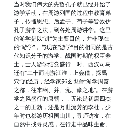
当时我们伟大的先哲孔子就已经开始了
游学活动，在周游列国的过程中教育弟
子，传播思想。后孟子、荀子等皆效仿
孔子游学之法，到各处周游讲学。这里
的游学是以“讲”为主要目的，并非现在
的“游学”，与现在“游学”目的相同的是古
代知识分子的游学。战国时期的权臣养
士，士人游学结党盛行一时。西汉司马
迁有“二十而南游江淮，上会稽，探禹
穴”的经历，经学家郑玄也曾“游学周秦
之都，往来幽、并、兖、豫之地”。在游
学之风盛行的唐朝，，无论是初唐四杰
之一的王勃，还是万世流芳的李杜，少
年时也都游历祖国山川，寻师访友，在
自然中找寻灵感，在行走中品味生命。