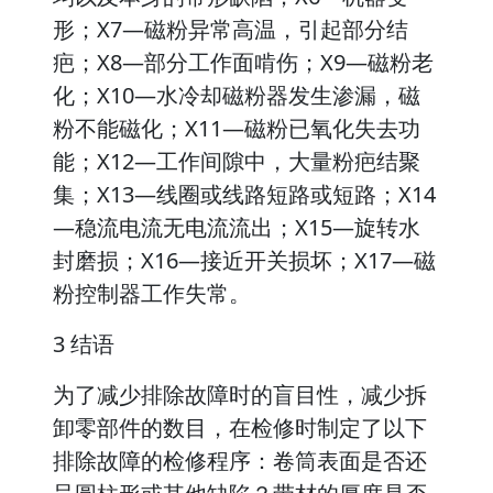
形；X7—磁粉异常高温，引起部分结
疤；X8—部分工作面啃伤；X9—磁粉老
化；X10—水冷却磁粉器发生渗漏，磁
粉不能磁化；X11—磁粉已氧化失去功
能；X12—工作间隙中，大量粉疤结聚
集；X13—线圈或线路短路或短路；X14
—稳流电流无电流流出；X15—旋转水
封磨损；X16—接近开关损坏；X17—磁
粉控制器工作失常。
3 结语
为了减少排除故障时的盲目性，减少拆
卸零部件的数目，在检修时制定了以下
排除故障的检修程序：卷筒表面是否还