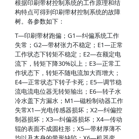
根据印刷带材控制系统的工作原理和结
构特点可得到印刷带材控制系统的故障
树。各参数如下：
T—印刷带材跑偏；G1—纠偏系统工作
失常；G2—带材张力不稳定；E1—正常
工作状态下转矩不稳定；E2—在额定电
流下，转矩下降30%以上；E3—正常工
作状态下，转矩不随电流加大而增大；
E4—正常状态下转子卡死；E5—调节稳
流电流电位器无转矩输出；E6—转子水
冷水盖下方漏水；M1—磁粉制动器工作
失常X1—光电传感器损坏；X2—纠偏控
制器损坏；X3—纠偏器损坏；X4—传动
辊的表面不成圆柱形；X5—带材厚薄不
均以及本身的带形缺陷；X6—机器变