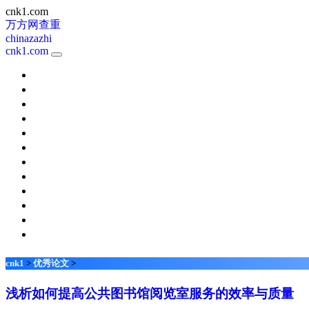
cnk1.com
万方网查重
chinazazhi
cnk1.com
新课程
考试周刊
校园英语
天津教育
快乐阅读
小学科学
体育视野
中国新通信
现代职业教育
家长
名师在线
琴童
cnk1
>
优秀论文
>
浅析如何提高公共图书馆阅览室服务的效率与质量