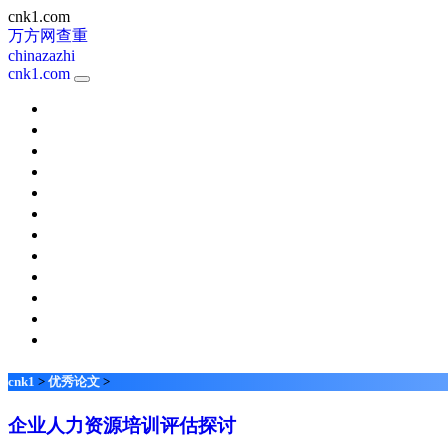
cnk1.com
万方网查重
chinazazhi
cnk1.com
新课程
考试周刊
校园英语
天津教育
快乐阅读
小学科学
体育视野
中国新通信
现代职业教育
家长
名师在线
琴童
cnk1
>
优秀论文
>
企业人力资源培训评估探讨