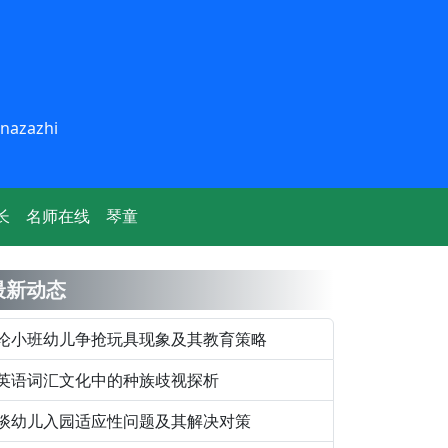
inazazhi
长
名师在线
琴童
最新动态
论小班幼儿争抢玩具现象及其教育策略
英语词汇文化中的种族歧视探析
谈幼儿入园适应性问题及其解决对策