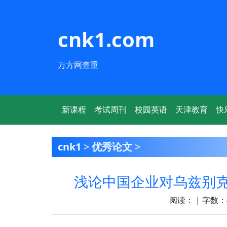
cnk1.com
万方网查重
新课程
考试周刊
校园英语
天津教育
快
cnk1
>
优秀论文
>
浅论中国企业对乌兹别
阅读：
| 字数：4