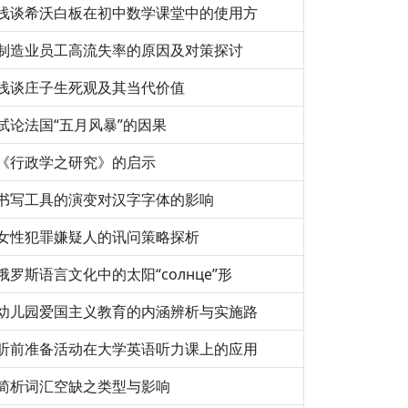
浅谈希沃白板在初中数学课堂中的使用方
制造业员工高流失率的原因及对策探讨
浅谈庄子生死观及其当代价值
试论法国“五月风暴”的因果
《行政学之研究》的启示
书写工具的演变对汉字字体的影响
女性犯罪嫌疑人的讯问策略探析
俄罗斯语言文化中的太阳“солнце”形
幼儿园爱国主义教育的内涵辨析与实施路
听前准备活动在大学英语听力课上的应用
简析词汇空缺之类型与影响